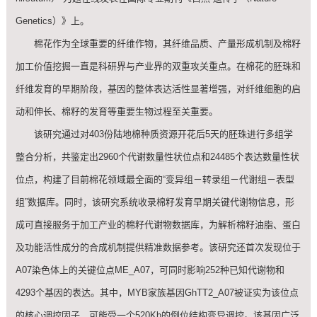
Genetics）》上。
棉花作为全球重要的纤维作物，其纤维品质、产量形成机制及棉籽
加工价值挖掘一直是科研界与产业界的双重攻关重点。在棉花的胚珠和
纤维发育的早期阶段，基因的整体表达活性显著增强，对纤维细胞的启
动和伸长、棉籽的发育等重要生物过程至关重要。
该研究通过对403份陆地棉种质资源开花后5天的胚珠进行多组学
整合分析，共鉴定出2960个代谢数量性状位点和24485个表达数量性状
位点，构建了目前棉花领域最全面的“变异组－转录组－代谢组－表型
组”数据库。同时，该研究系统收录棉籽发育早期关键代谢物信息，形
成可直接服务于加工产业的棉籽代谢物数据库，为解析棉籽油脂、蛋白
及功能活性成分的合成机制提供精准数据参考。该研究还首次发现位于
A07染色体上的关键位点ME_A07，可同时影响252种已知代谢物和
4293个基因的表达。其中，MYB家族基因GhTT2_A07被证实为该位点
的核心调控因子，可能受一个520Kb的倒位结构变异调控。该基因广泛