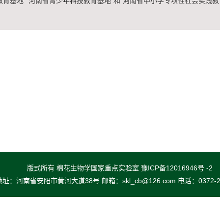
教育基地”“河南省青少年科技教育基地”和“河南省中小学专项性社会实践教
版式所有 棉花生物学国家重点实验室 豫ICP备12016946号 -2
地址：河南省安阳市黄河大道38号 邮箱：skl_cb@126.com 电话：0372-25