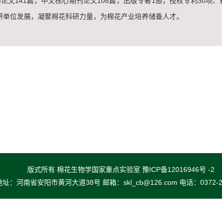
CI论文141篇，中文核心期刊论文108篇，出版专著1部，授权专利30
研单位发展，凝聚棉花科研力量，为棉花产业培养储备人才。
版式所有 棉花生物学国家重点实验室 豫ICP备12016946号 -2
地址：河南省安阳市黄河大道38号 邮箱：skl_cb@126.com 电话：0372-25