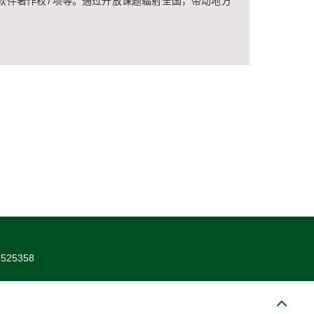
项、软件著作权7项等。通过开放课题辐射全国，带动地方
25358