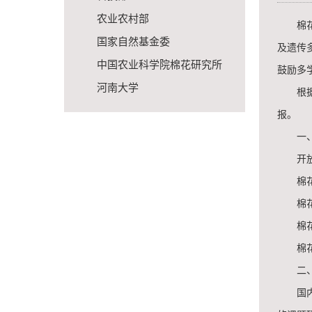
农业农村部
棉花生
国家自然基金委
及遗传
中国农业科学院棉花研究所
鼓励多
河南大学
根据国
报。
一、
开放课
棉花
棉花
棉花
棉花
二、
国内外