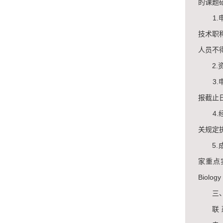
的课题
1.申
技术职
人员不
2.资
3.申
报截止日
4.经
关规定
5.成
家重点实验室
Biolog
三、
联 系