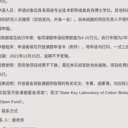
研究。
请人员：申请对象应具有高级专业技术职称或者具有博士学位，其他科
称的研究人员推荐（实验室内、外各一名）。尚未结题的项目负责人不得
得申报。
助额度及执行年限：每项课题申请经费额度为4-10万元，执行年限为2年
报程序：申请者填写开放课题申请书（附件），将申请书打印，一式三
期：2021年12月15日，逾期不予受理。
费使用：受资助项目经费不下拨，需在本实验室财务处报账，项目经费的
执行。
果说明：开放基金资助课题所取得的有关论文、专著、成果等，均应标注中
开放课题基金资助”；英文“State Key Laboratory of Cotton Biology”和“S
y Open Fund”。
联系方式
 人：崔老师